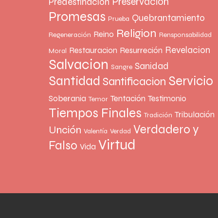
Preservacion
Predestinación
Promesas
Quebrantamiento
Prueba
Religion
Reino
Regeneración
Rensponsabilidad
Revelacion
Restauracion
Resurreción
Moral
Salvacion
Sanidad
Sangre
Santidad
Servicio
Santificacion
Soberania
Tentación
Testimonio
Temor
Tiempos Finales
Tribulación
Tradición
Verdadero y
Unción
Valentía
Verdad
Virtud
Falso
Vida