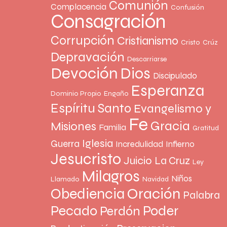
Comunión
Complacencia
Confusión
Consagración
Corrupción
Cristianismo
Cristo
Crúz
Depravación
Descarriarse
Devoción
Dios
Discipulado
Esperanza
Dominio Propio
Engaño
Espíritu Santo
Evangelismo y
Fe
Gracia
Misiones
Familia
Gratitud
Iglesia
Guerra
Incredulidad
Infierno
Jesucristo
Juicio
La Cruz
Ley
Milagros
Niños
Llamado
Navidad
Oración
Obediencia
Palabra
Pecado
Poder
Perdón