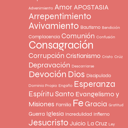
Amor
APOSTASIA
Advenimiento
Arrepentimiento
Avivamiento
Bautismo
Bendición
Comunión
Complacencia
Confusión
Consagración
Corrupción
Cristianismo
Cristo
Crúz
Depravación
Descarriarse
Devoción
Dios
Discipulado
Esperanza
Dominio Propio
Engaño
Espíritu Santo
Evangelismo y
Fe
Gracia
Misiones
Familia
Gratitud
Iglesia
Guerra
Incredulidad
Infierno
Jesucristo
Juicio
La Cruz
Ley