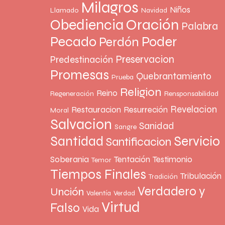
Milagros
Niños
Llamado
Navidad
Oración
Obediencia
Palabra
Pecado
Poder
Perdón
Preservacion
Predestinación
Promesas
Quebrantamiento
Prueba
Religion
Reino
Regeneración
Rensponsabilidad
Revelacion
Restauracion
Resurreción
Moral
Salvacion
Sanidad
Sangre
Santidad
Servicio
Santificacion
Soberania
Tentación
Testimonio
Temor
Tiempos Finales
Tribulación
Tradición
Verdadero y
Unción
Valentía
Verdad
Virtud
Falso
Vida