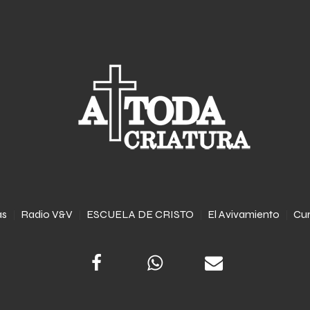
as
Radio V&V
ESCUELA DE CRISTO
El Avivamiento
Cur