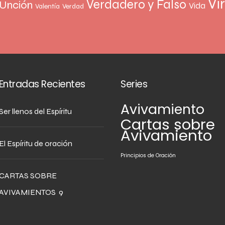
Vi
Verdadero y Falso
Unción
Vida
Valentía
Verdad
Entradas Recientes
Series
Avivamiento
Ser llenos del Espíritu
Cartas sobre
Avivamiento
El Espíritu de oración
Principios de Oración
CARTAS SOBRE
AVIVAMIENTOS 9