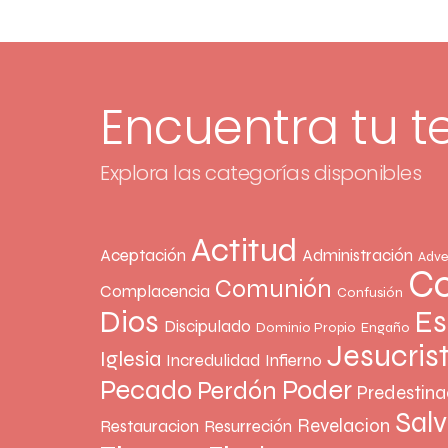
Encuentra tu 
Explora las categorías disponibles
Actitud
Aceptación
Administración
Adve
Co
Comunión
Complacencia
Confusión
Dios
Es
Discipulado
Dominio Propio
Engaño
Jesucris
Iglesia
Incredulidad
Infierno
Pecado
Poder
Perdón
Predestina
Sal
Revelacion
Restauracion
Resurreción