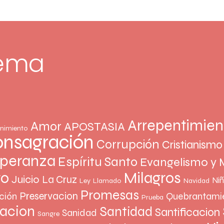
tema
Arrepentimien
Amor
APOSTASIA
nimiento
nsagración
Corrupción
Cristianismo
peranza
Espíritu Santo
Evangelismo y 
Milagros
to
Juicio
La Cruz
Ni
Ley
Llamado
Navidad
Promesas
Preservacion
ción
Quebrantami
Prueba
vacion
Santidad
Santificacion
Sanidad
Sangre