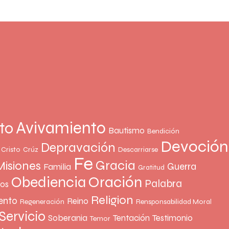
Avivamiento
to
Bautismo
Bendición
Devoción
Depravación
Cristo
Crúz
Descarriarse
Fe
Gracia
Misiones
Guerra
Familia
Gratitud
Oración
Obediencia
Palabra
ños
Religion
ento
Reino
Regeneración
Rensponsabilidad Moral
Servicio
Soberania
Tentación
Testimonio
Temor