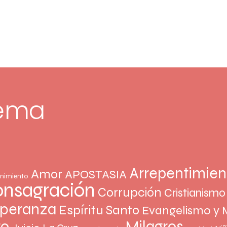
tema
Arrepentimien
Amor
APOSTASIA
nimiento
nsagración
Corrupción
Cristianismo
peranza
Espíritu Santo
Evangelismo y 
Milagros
to