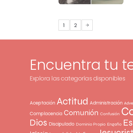
1
2
Encuentra tu 
Explora las categorías disponibles
Actitud
Aceptación
Administración
Adve
Co
Comunión
Complacencia
Confusión
Dios
Es
Discipulado
Dominio Propio
Engaño
Jesucris