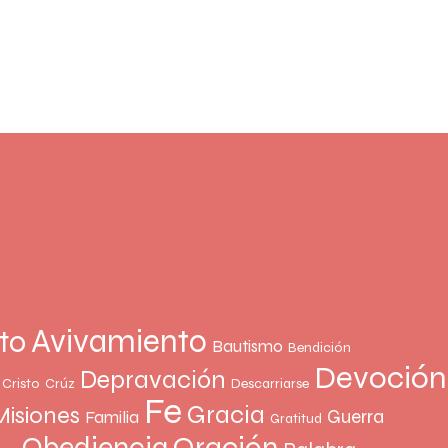
Avivamiento
to
Bautismo
Bendición
Devoción
Depravación
Cristo
Crúz
Descarriarse
Fe
Gracia
Misiones
Guerra
Familia
Gratitud
Oración
Obediencia