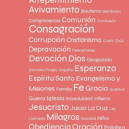
Arrepentimiento
Avivamiento
Bautismo
Bendición
Comunión
Complacencia
Confusión
Consagración
Corrupción
Cristianismo
Cristo
Crúz
Depravación
Descarriarse
Devoción
Dios
Discipulado
Esperanza
Dominio Propio
Engaño
Espíritu Santo
Evangelismo y
Fe
Gracia
Misiones
Familia
Gratitud
Iglesia
Guerra
Incredulidad
Infierno
Jesucristo
Juicio
La Cruz
Ley
Milagros
Niños
Llamado
Navidad
Oración
Obediencia
Palabra