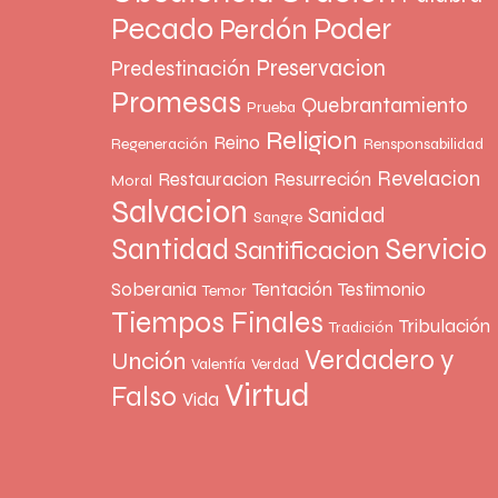
Pecado
Poder
Perdón
Preservacion
Predestinación
Promesas
Quebrantamiento
Prueba
Religion
Reino
Regeneración
Rensponsabilidad
Revelacion
Restauracion
Resurreción
Moral
Salvacion
Sanidad
Sangre
Santidad
Servicio
Santificacion
Soberania
Tentación
Testimonio
Temor
Tiempos Finales
Tribulación
Tradición
Verdadero y
Unción
Valentía
Verdad
Virtud
Falso
Vida