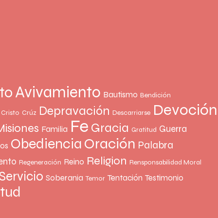
Avivamiento
to
Bautismo
Bendición
Devoción
Depravación
Cristo
Crúz
Descarriarse
Fe
Gracia
Misiones
Guerra
Familia
Gratitud
Oración
Obediencia
Palabra
ños
Religion
ento
Reino
Regeneración
Rensponsabilidad Moral
Servicio
Soberania
Tentación
Testimonio
Temor
rtud