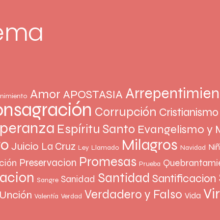
tema
Arrepentimien
Amor
APOSTASIA
nimiento
nsagración
Corrupción
Cristianismo
peranza
Espíritu Santo
Evangelismo y 
Milagros
to
Juicio
La Cruz
Ni
Ley
Llamado
Navidad
Promesas
Preservacion
ción
Quebrantami
Prueba
vacion
Santidad
Santificacion
Sanidad
Sangre
Vi
Verdadero y Falso
Unción
Vida
Valentía
Verdad