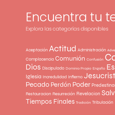
Encuentra tu 
Explora las categorías disponibles
Actitud
Aceptación
Administración
Adve
Co
Comunión
Complacencia
Confusión
Dios
Es
Discipulado
Dominio Propio
Engaño
Jesucris
Iglesia
Incredulidad
Infierno
Pecado
Poder
Perdón
Predestina
Sal
Revelacion
Restauracion
Resurreción
Tiempos Finales
Tribulación
Tradición