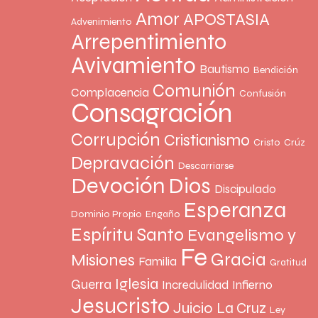
Amor
APOSTASIA
Advenimiento
Arrepentimiento
Avivamiento
Bautismo
Bendición
Comunión
Complacencia
Confusión
Consagración
Corrupción
Cristianismo
Cristo
Crúz
Depravación
Descarriarse
Devoción
Dios
Discipulado
Esperanza
Dominio Propio
Engaño
Espíritu Santo
Evangelismo y
Fe
Gracia
Misiones
Familia
Gratitud
Iglesia
Guerra
Incredulidad
Infierno
Jesucristo
Juicio
La Cruz
Ley