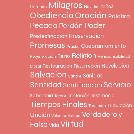
Milagros
Niños
Llamado
Navidad
Oración
Obediencia
Palabra
Pecado
Poder
Perdón
Preservacion
Predestinación
Promesas
Quebrantamiento
Prueba
Religion
Reino
Regeneración
Rensponsabilidad
Revelacion
Restauracion
Resurreción
Moral
Salvacion
Sanidad
Sangre
Santidad
Servicio
Santificacion
Soberania
Tentación
Testimonio
Temor
Tiempos Finales
Tribulación
Tradición
Verdadero y
Unción
Valentía
Verdad
Virtud
Falso
Vida