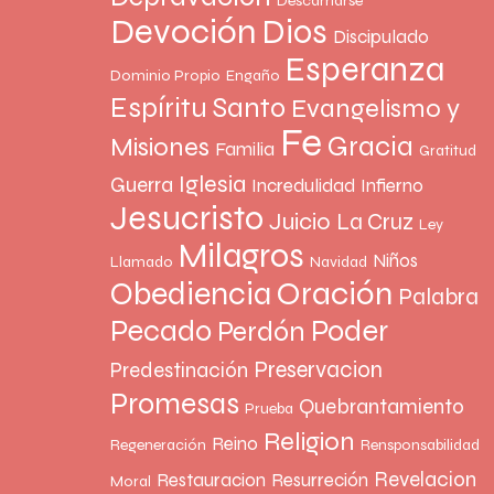
Descarriarse
Devoción
Dios
Discipulado
Esperanza
Dominio Propio
Engaño
Espíritu Santo
Evangelismo y
Fe
Gracia
Misiones
Familia
Gratitud
Iglesia
Guerra
Incredulidad
Infierno
Jesucristo
Juicio
La Cruz
Ley
Milagros
Niños
Llamado
Navidad
Oración
Obediencia
Palabra
Pecado
Poder
Perdón
Preservacion
Predestinación
Promesas
Quebrantamiento
Prueba
Religion
Reino
Regeneración
Rensponsabilidad
Revelacion
Restauracion
Resurreción
Moral