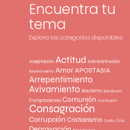
Encuentra tu
tema
Explora las categorías disponibles
Actitud
Aceptación
Administración
Amor
APOSTASIA
Advenimiento
Arrepentimiento
Avivamiento
Bautismo
Bendición
Comunión
Complacencia
Confusión
Consagración
Corrupción
Cristianismo
Cristo
Crúz
Depravación