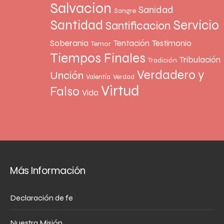
Salvacion
Sanidad
Sangre
Santidad
Servicio
Santificacion
Soberania
Tentación
Testimonio
Temor
Tiempos Finales
Tribulación
Tradición
Verdadero y
Unción
Valentía
Verdad
Virtud
Falso
Vida
Más Información
Declaración de fe
Nuestra Misión