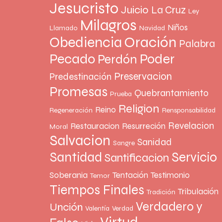
Jesucristo
Juicio
La Cruz
Ley
Milagros
Niños
Llamado
Navidad
Oración
Obediencia
Palabra
Pecado
Poder
Perdón
Preservacion
Predestinación
Promesas
Quebrantamiento
Prueba
Religion
Reino
Regeneración
Rensponsabilidad
Revelacion
Restauracion
Resurreción
Moral
Salvacion
Sanidad
Sangre
Santidad
Servicio
Santificacion
Soberania
Tentación
Testimonio
Temor
Tiempos Finales
Tribulación
Tradición
Verdadero y
Unción
Valentía
Verdad