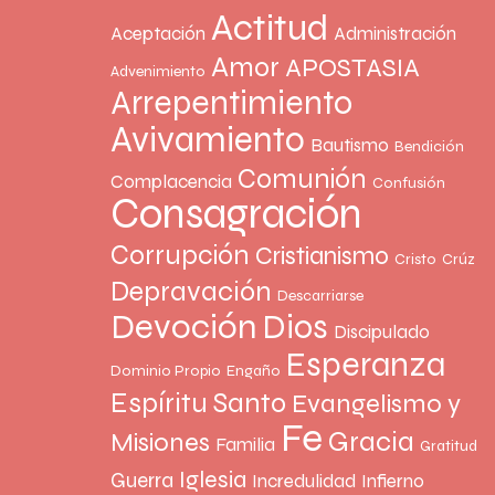
Actitud
Aceptación
Administración
Amor
APOSTASIA
Advenimiento
Arrepentimiento
Avivamiento
Bautismo
Bendición
Comunión
Complacencia
Confusión
Consagración
Corrupción
Cristianismo
Cristo
Crúz
Depravación
Descarriarse
Devoción
Dios
Discipulado
Esperanza
Dominio Propio
Engaño
Espíritu Santo
Evangelismo y
Fe
Gracia
Misiones
Familia
Gratitud
Iglesia
Guerra
Incredulidad
Infierno