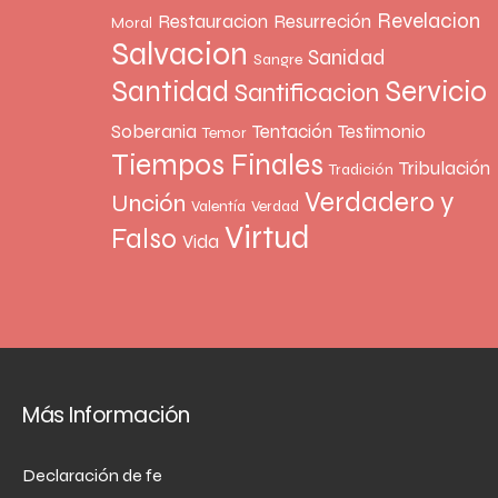
Revelacion
Restauracion
Resurreción
Moral
Salvacion
Sanidad
Sangre
Santidad
Servicio
Santificacion
Soberania
Tentación
Testimonio
Temor
Tiempos Finales
Tribulación
Tradición
Verdadero y
Unción
Valentía
Verdad
Virtud
Falso
Vida
Más Información
Declaración de fe