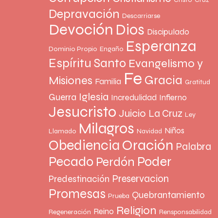
Depravación
Descarriarse
Devoción
Dios
Discipulado
Esperanza
Dominio Propio
Engaño
Espíritu Santo
Evangelismo y
Fe
Gracia
Misiones
Familia
Gratitud
Iglesia
Guerra
Incredulidad
Infierno
Jesucristo
Juicio
La Cruz
Ley
Milagros
Niños
Llamado
Navidad
Oración
Obediencia
Palabra
Pecado
Poder
Perdón
Preservacion
Predestinación
Promesas
Quebrantamiento
Prueba
Religion
Reino
Regeneración
Rensponsabilidad