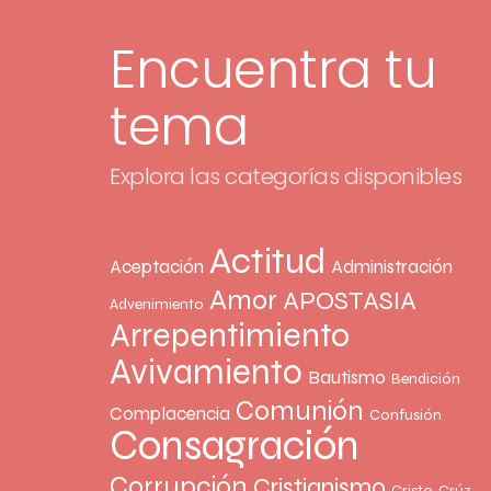
Encuentra tu
tema
Explora las categorías disponibles
Actitud
Aceptación
Administración
Amor
APOSTASIA
Advenimiento
Arrepentimiento
Avivamiento
Bautismo
Bendición
Comunión
Complacencia
Confusión
Consagración
Corrupción
Cristianismo
Cristo
Crúz