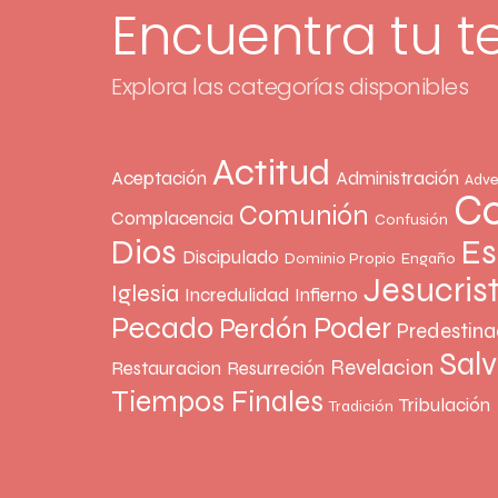
Encuentra tu 
Explora las categorías disponibles
Actitud
Aceptación
Administración
Adve
Co
Comunión
Complacencia
Confusión
Dios
Es
Discipulado
Dominio Propio
Engaño
Jesucris
Iglesia
Incredulidad
Infierno
Pecado
Poder
Perdón
Predestina
Sal
Revelacion
Restauracion
Resurreción
Tiempos Finales
Tribulación
Tradición