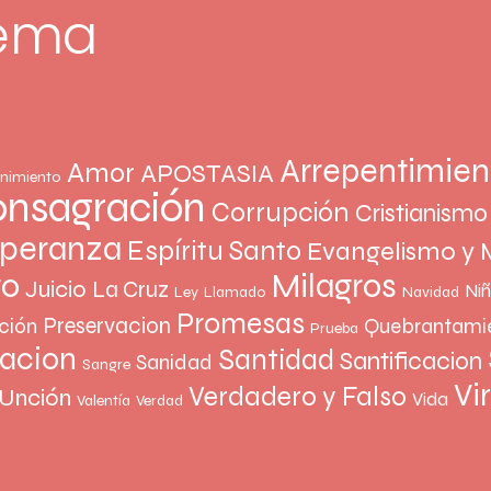
tema
Arrepentimien
Amor
APOSTASIA
nimiento
nsagración
Corrupción
Cristianismo
peranza
Espíritu Santo
Evangelismo y 
Milagros
to
Juicio
La Cruz
Ni
Ley
Llamado
Navidad
Promesas
Preservacion
ción
Quebrantami
Prueba
vacion
Santidad
Santificacion
Sanidad
Sangre
Vi
Verdadero y Falso
Unción
Vida
Valentía
Verdad