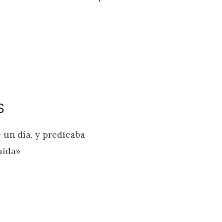
S
 un día, y predicaba
uida»