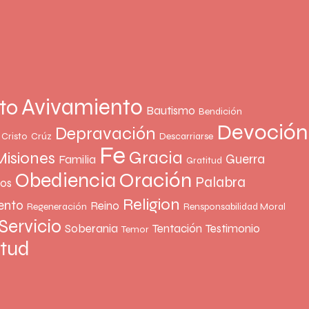
Avivamiento
to
Bautismo
Bendición
Devoción
Depravación
Cristo
Crúz
Descarriarse
Fe
Gracia
Misiones
Guerra
Familia
Gratitud
Oración
Obediencia
Palabra
ños
Religion
ento
Reino
Regeneración
Rensponsabilidad Moral
Servicio
Soberania
Tentación
Testimonio
Temor
rtud