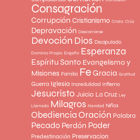
Consagración
Corrupción
Cristianismo
Cristo
Crúz
Depravación
Descarriarse
Devoción
Dios
Discipulado
Esperanza
Dominio Propio
Engaño
Espíritu Santo
Evangelismo y
Fe
Gracia
Misiones
Familia
Gratitud
Iglesia
Guerra
Incredulidad
Infierno
Jesucristo
Juicio
La Cruz
Ley
Milagros
Niños
Llamado
Navidad
Oración
Obediencia
Palabra
Pecado
Poder
Perdón
Preservacion
Predestinación