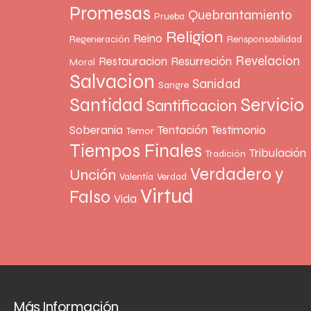
Promesas
Quebrantamiento
Prueba
Religion
Reino
Regeneración
Rensponsabilidad
Revelacion
Restauracion
Resurreción
Moral
Salvacion
Sanidad
Sangre
Santidad
Servicio
Santificacion
Soberania
Tentación
Testimonio
Temor
Tiempos Finales
Tribulación
Tradición
Verdadero y
Unción
Valentía
Verdad
Virtud
Falso
Vida
Más Información