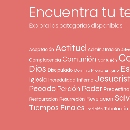
Encuentra tu 
Explora las categorías disponibles
Actitud
Aceptación
Administración
Adve
Co
Comunión
Complacencia
Confusión
Dios
Es
Discipulado
Dominio Propio
Engaño
Jesucris
Iglesia
Incredulidad
Infierno
Pecado
Poder
Perdón
Predestina
Sal
Revelacion
Restauracion
Resurreción
Tiempos Finales
Tribulación
Tradición