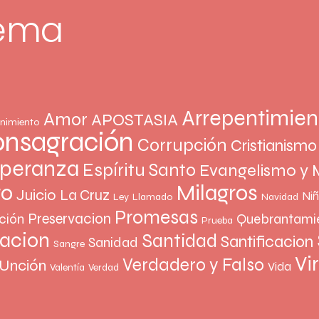
tema
Arrepentimien
Amor
APOSTASIA
nimiento
nsagración
Corrupción
Cristianismo
peranza
Espíritu Santo
Evangelismo y 
Milagros
to
Juicio
La Cruz
Ni
Ley
Llamado
Navidad
Promesas
Preservacion
ción
Quebrantami
Prueba
vacion
Santidad
Santificacion
Sanidad
Sangre
Vi
Verdadero y Falso
Unción
Vida
Valentía
Verdad