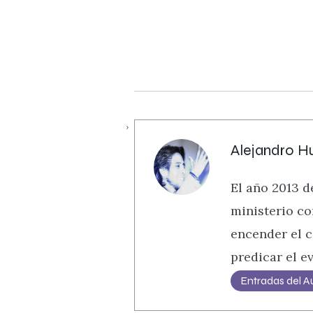
Alejandro H
El año 2013 
ministerio co
encender el c
predicar el ev
Entradas del A