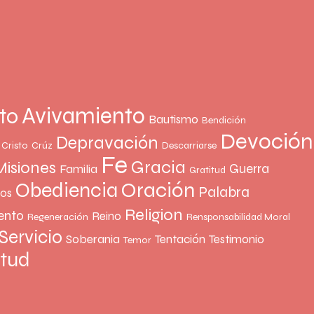
Avivamiento
to
Bautismo
Bendición
Devoción
Depravación
Cristo
Crúz
Descarriarse
Fe
Gracia
Misiones
Guerra
Familia
Gratitud
Oración
Obediencia
Palabra
ños
Religion
ento
Reino
Regeneración
Rensponsabilidad Moral
Servicio
Soberania
Tentación
Testimonio
Temor
rtud