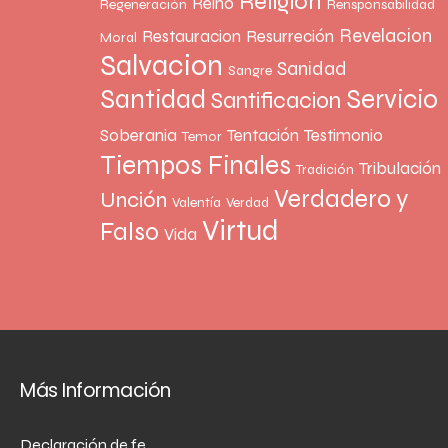
Religion
Reino
Regeneración
Rensponsabilidad
Revelacion
Restauracion
Resurreción
Moral
Salvacion
Sanidad
Sangre
Santidad
Servicio
Santificacion
Soberania
Tentación
Testimonio
Temor
Tiempos Finales
Tribulación
Tradición
Verdadero y
Unción
Valentía
Verdad
Virtud
Falso
Vida
Más Información
Declaración de fe