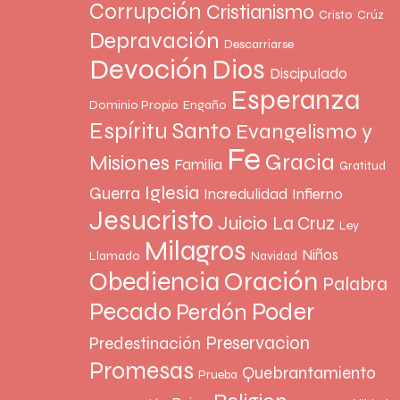
Corrupción
Cristianismo
Cristo
Crúz
Depravación
Descarriarse
Devoción
Dios
Discipulado
Esperanza
Dominio Propio
Engaño
Espíritu Santo
Evangelismo y
Fe
Gracia
Misiones
Familia
Gratitud
Iglesia
Guerra
Incredulidad
Infierno
Jesucristo
Juicio
La Cruz
Ley
Milagros
Niños
Llamado
Navidad
Oración
Obediencia
Palabra
Pecado
Poder
Perdón
Preservacion
Predestinación
Promesas
Quebrantamiento
Prueba