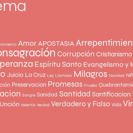
tema
Arrepentimien
Amor
APOSTASIA
nimiento
nsagración
Corrupción
Cristianismo
peranza
Espíritu Santo
Evangelismo y 
Milagros
to
Juicio
La Cruz
Ni
Ley
Llamado
Navidad
Promesas
Preservacion
ción
Quebrantami
Prueba
vacion
Santidad
Santificacion
Sanidad
Sangre
Vi
Verdadero y Falso
Unción
Vida
Valentía
Verdad