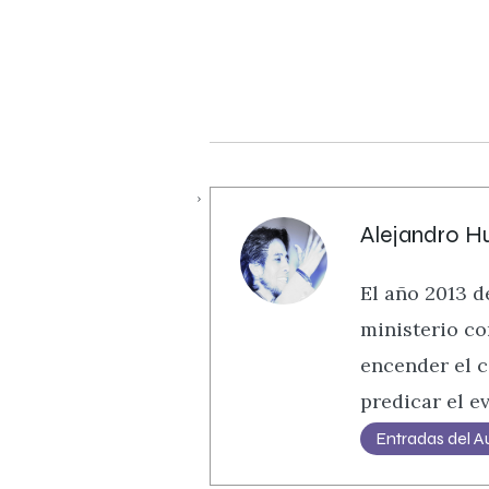
Alejandro H
El año 2013 
ministerio co
encender el c
predicar el ev
Entradas del A