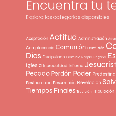
Encuentra tu 
Explora las categorías disponibles
Actitud
Aceptación
Administración
Adve
Co
Comunión
Complacencia
Confusión
Dios
Es
Discipulado
Dominio Propio
Engaño
Jesucris
Iglesia
Incredulidad
Infierno
Pecado
Poder
Perdón
Predestina
Sal
Revelacion
Restauracion
Resurreción
Tiempos Finales
Tribulación
Tradición