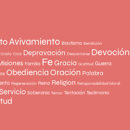
Avivamiento
to
Bautismo
Bendición
Devoción
Depravación
Cristo
Crúz
Descarriarse
Fe
Gracia
Misiones
Guerra
Familia
Gratitud
Oración
Obediencia
Palabra
ños
Religion
ento
Reino
Regeneración
Rensponsabilidad Moral
Servicio
Soberania
Tentación
Testimonio
Temor
rtud