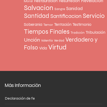
Revelacion
Restauracion
Resurreción
Moral
Salvacion
Sanidad
Sangre
Santidad
Servicio
Santificacion
Soberania
Tentación
Testimonio
Temor
Tiempos Finales
Tribulación
Tradición
Verdadero y
Unción
Valentía
Verdad
Virtud
Falso
Vida
Más Información
Declaración de fe