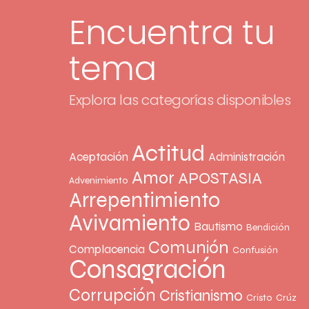
Encuentra tu
tema
Explora las categorías disponibles
Actitud
Aceptación
Administración
Amor
APOSTASIA
Advenimiento
Arrepentimiento
Avivamiento
Bautismo
Bendición
Comunión
Complacencia
Confusión
Consagración
Corrupción
Cristianismo
Cristo
Crúz