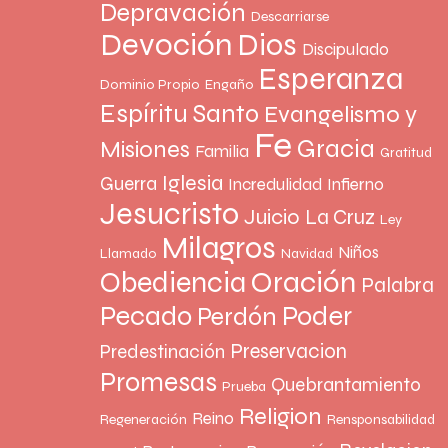
Depravación
Descarriarse
Devoción
Dios
Discipulado
Esperanza
Dominio Propio
Engaño
Espíritu Santo
Evangelismo y
Fe
Gracia
Misiones
Familia
Gratitud
Iglesia
Guerra
Incredulidad
Infierno
Jesucristo
Juicio
La Cruz
Ley
Milagros
Niños
Llamado
Navidad
Oración
Obediencia
Palabra
Pecado
Poder
Perdón
Preservacion
Predestinación
Promesas
Quebrantamiento
Prueba
Religion
Reino
Regeneración
Rensponsabilidad