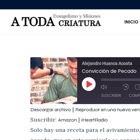
INICIO
Alejandro Huanca Acosta
Convicción de Pecado
Reproducir episodio
Mute/Unmut
Reb
SUSCRIBIR
COMP
|
Descargar archivo
Reproducir en una nueva ve
COMPARTIR
Amazon
Suscribir:
|
Amazon
iHeartRadio
Solo hay una receta para el avivamiento,
ENLACE
FEED RSS