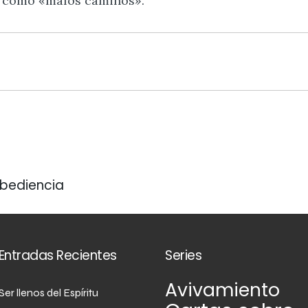
e como «malos caminos».
Obediencia
Entradas Recientes
Series
Avivamiento
Ser llenos del Espíritu