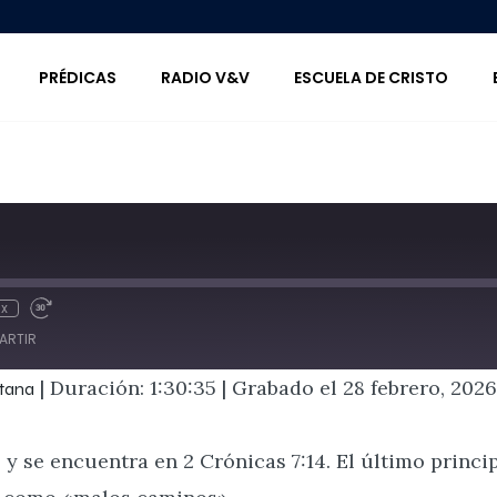
PRÉDICAS
RADIO V&V
ESCUELA DE CRISTO
Convicción de Pecad
1x
e Episode
obinar 10 segundos
Fast Forward 30 seconds
ARTIR
|
Duración: 1:30:35
|
Grabado el 28 febrero, 2026
ntana
iHeartRadio
 y se encuentra en 2 Crónicas 7:14. El último princip